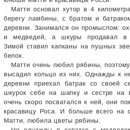
Матти основал хутор в 4 километра
берегу ламбины, с братом и батрако
деревни. Занимался он промыслом: ох
и медведей, а шкуры продавал в 
Зимой ставил капканы на пушных звер
белок.
Матти очень любил рябины, поэтому
высадил кольцо из них. Однажды к н
деревни приехал батрак со своей се
шкурок себе на шапку и сестре на в
очень скоро посватался к ней, они по
красавицу Роса. И больше всего на с
Матти, любила цветы рябины.
Но однажды в схватке с медведе