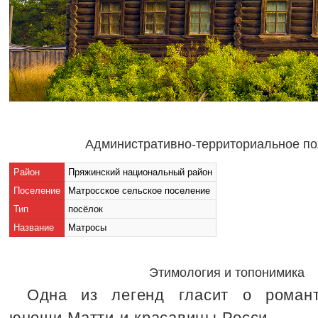
Административно-территориальное п
Район
Пряжинский национальный район
Поселение
Матросское сельское поселение
Тип
посёлок
Название
Матросы
Этимология и топонимика
Одна из легенд гласит о роман
юноши Матти и красавицы Росси.