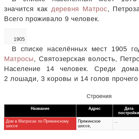
значится как
деревня Матрос
, Петроз
Всего проживало 9 человек.
1905
В списке населённых мест 1905 го
Матросы
, Святозерская волость, Петр
Население 14 человек. Среди дом
2 лошади, 3 коровы и 14 голов прочего
Строения
Название
Адрес
Дата
постройк
Дом в Матросах по Пряжинскому
Пряжинское
...
шоссе
шоссе,