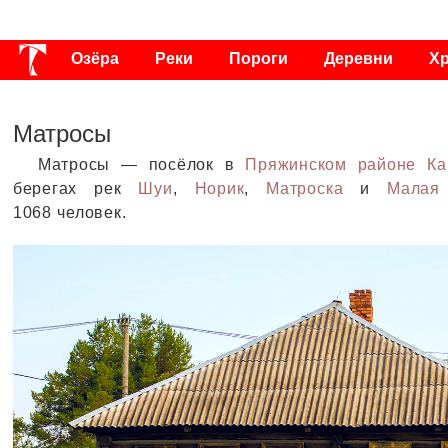
Озёра
Реки
Пороги
Деревни
Х
Публикации
Видео
Фото
Энциклоп
Матросы
Матросы — посёлок в
Пряжинском районе
Ка
берегах рек
Шуи
,
Норик
,
Матроска
и
Малая
1068 человек.