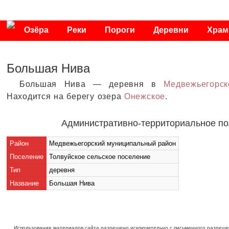
Озёра
Реки
Пороги
Деревни
Хра
Публикации
Видео
Фото
Энциклопедия
Большая Нива
Большая Нива — деревня в
Медвежьегорс
Находится на берегу озера
Онежское
.
Административно-территориальное п
Район
Медвежьегорский муниципальный район
Поселение
Толвуйское сельское поселение
Тип
деревня
Название
Большая Нива
Использование материалов сайта разрешено исключительно с письменного разреше