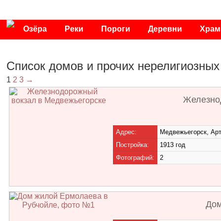
Озёра
Реки
Пороги
Деревни
Хра
Публикации
Видео
Фото
Энциклопедия
Список домов и прочих нерелигиозных
1
2
3
→
Железно
Адрес:
Медвежьегорск, Ар
Постройка:
1913 год
Фотографий:
2
Дом