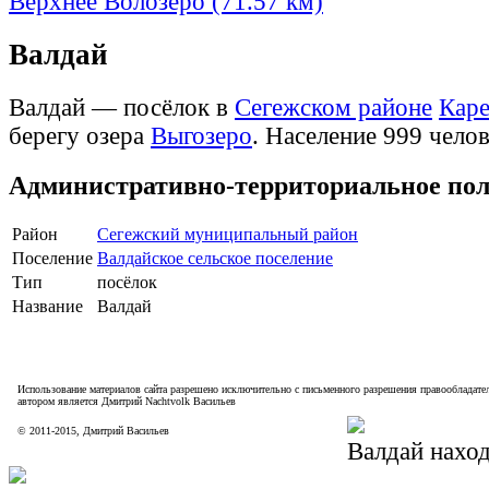
Верхнее Волозеро (71.57 км)
Валдай
Валдай — посёлок в
Сегежском районе
Кар
берегу озера
Выгозеро
. Население 999 челов
Административно-территориальное по
Район
Сегежский муниципальный район
Поселение
Валдайское сельское поселение
Тип
посёлок
Название
Валдай
Использование материалов сайта разрешено исключительно с письменного разрешения правообладател
автором является Дмитрий Nachtvolk Васильев
©
2011
-
2015
, Дмитрий Васильев
Валдай наход