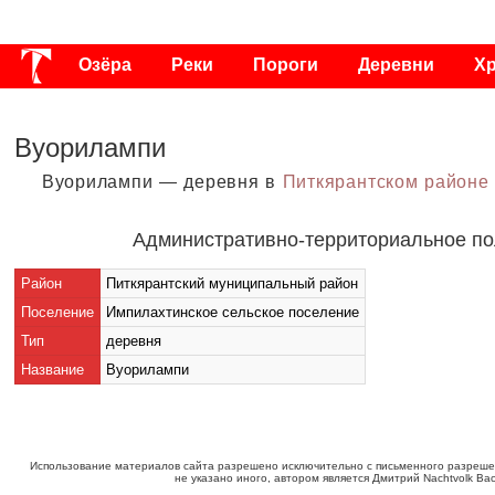
Озёра
Реки
Пороги
Деревни
Х
Публикации
Видео
Фото
Энциклоп
Вуорилампи
Вуорилампи — деревня в
Питкярантском районе
Административно-территориальное п
Район
Питкярантский муниципальный район
Поселение
Импилахтинское сельское поселение
Тип
деревня
Название
Вуорилампи
Использование материалов сайта разрешено исключительно с письменного разреше
не указано иного, автором является Дмитрий Nachtvolk Ва