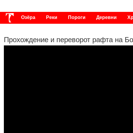
Озёра
Реки
Пороги
Деревни
Х
Публикации
Видео
Фото
Энциклоп
Прохождение и переворот рафта на Б