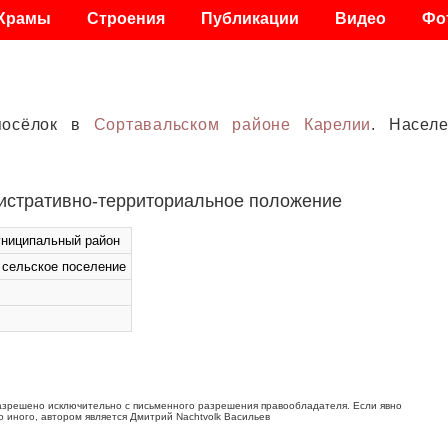
Храмы
Строения
Публикации
Видео
Фо
посёлок в
Сортавальском районе
Карелии
. Насел
истративно-территориальное положение
униципальный район
 сельское поселение
азрешено исключительно с письменного разрешения правообладателя. Если явно
о иного, автором является Дмитрий Nachtvolk Васильев