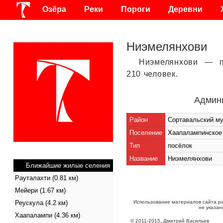
Озёра
Реки
Пороги
Деревни
Ниэмелянхови
Ниэмелянхови — 
210 человек.
Админ
Район
Сортавальский м
Поселение
Хаапалампинское
Тип
посёлок
Название
Ниэмелянхови
Ближайшие жилые селения
Рауталахти (0.81 км)
Мейери (1.67 км)
Реускула (4.2 км)
Использование материалов сайта р
не указан
Хаапалампи (4.36 км)
©
2011
-
2015
, Дмитрий Васильев