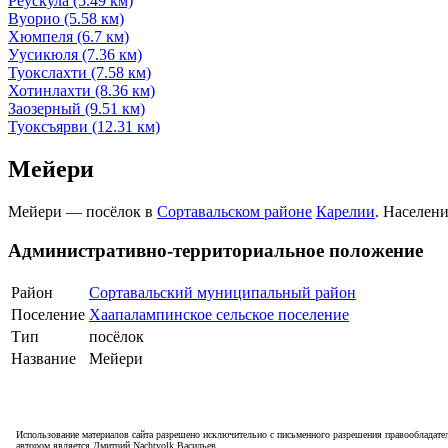
Реускула (5.49 км)
Вуорио (5.58 км)
Хюмпеля (6.7 км)
Уусикюля (7.36 км)
Туокслахти (7.58 км)
Хотинлахти (8.36 км)
Заозерный (9.51 км)
Туоксъярви (12.31 км)
Мейери
Мейери — посёлок в
Сортавальском районе
Карелии
. Населени
Административно-территориальное положение
Район
Сортавальский муниципальный район
Поселение
Хаапалампинское сельское поселение
Тип
посёлок
Название
Мейери
Использование материалов сайта разрешено исключительно с письменного разрешения правообладател
автором является Дмитрий Nachtvolk Васильев