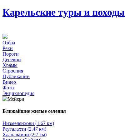
Карельские туры и походы
Озёра
Реки
Пороги
Деревни
Храмы
Строения
Публикации
Видео
Фото
Энциклопедия
Ближайшие жилые селения
Ниэмелянхови (1.67 км)
Рауталахти (2.47 км)
Хаапалампи (2.7 км)