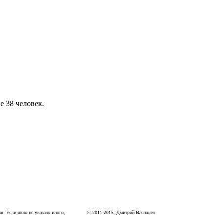
е 38 человек.
я. Если явно не указано иного,
©
2011
-
2015
, Дмитрий Васильев