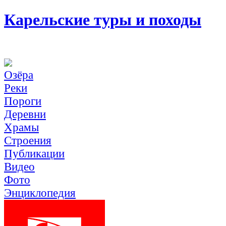
Карельские туры и походы
Озёра
Реки
Пороги
Деревни
Храмы
Строения
Публикации
Видео
Фото
Энциклопедия