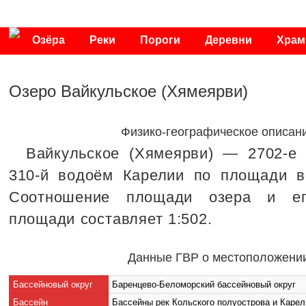
Озёра
Реки
Пороги
Деревни
Хра
Публикации
Видео
Фото
Энциклопедия
Озеро Вайкульское (Хямеярви)
Физико-географическое описан
Вайкульское (Хямеярви) — 2702-е 
310-й водоём Карелии по площади во
Соотношение площади озера и ег
площади составляет 1:502.
Данные ГВР о местоположени
Бассейновый округ
Баренцево-Беломорский бассейновый округ
Бассейн
Бассейны рек Кольского полуострова и Каре