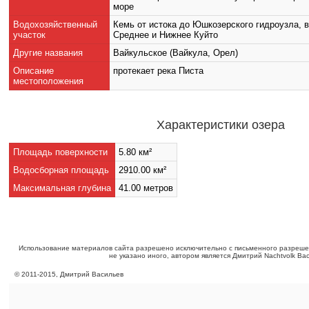
море
Водохозяйственный
Кемь от истока до Юшкозерского гидроузла, 
участок
Среднее и Нижнее Куйто
Другие названия
Вайкульское (Вайкула, Орел)
Описание
протекает река Писта
местоположения
Характеристики озера
Площадь поверхности
5.80 км²
Водосборная площадь
2910.00 км²
Максимальная глубина
41.00 метров
Использование материалов сайта разрешено исключительно с письменного разреше
не указано иного, автором является Дмитрий Nachtvolk Ва
©
2011
-
2015
, Дмитрий Васильев