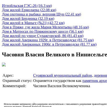
Игнойльская ГЭС-26 (16.3 км)
Дом жилой Ермолаева (22.08 км)
Дом охотника и рыбака, верхняя Шуя (22.41 км)
Дом жилой Бердника (32.19 км)
Дом жилой в Маньге (№21) (42.72 км)
Дом в Пряже, где жила Мария Мелентьева (48.16 км)
Дом в Матросах по Пряжинскому шоссе (56.1 км)
Дом жилой по улице Сулажгорской, 86 (81.43 км)
Дом жилой Аверкина 1929г. в Петрозаводске (81.75 км)
Дом жилой Аверкиных 1906г. в Петрозаводске (81.77 км)
Часовня Власия Великого в Нинисельг
Адрес:
Суоярвский муниципальный район
,
деревня
Охранный статус:
Охраняется государством как
памятник архи
Комментарий:
Часовня Василия Великомученика
Использование материалов сайта разрешено исключительно с письменного разрешения правообладател
автором является Дмитрий Nachtvolk Васильев