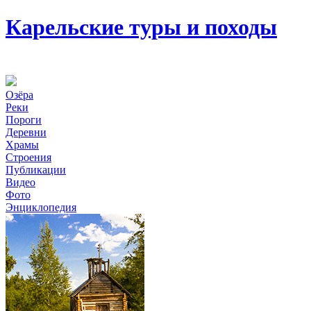
Карельские туры и походы
Озёра
Реки
Пороги
Деревни
Храмы
Строения
Публикации
Видео
Фото
Энциклопедия