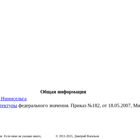
е
Общая информация
 Нинисельга
тектуры
федерального значения. Приказ №182, от 18.05.2007, М
я. Если явно не указано иного,
©
2011
-
2015
, Дмитрий Васильев