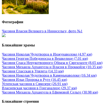
Фотографии
Часовня Власия Великого в Нинисельге, фото №1
Ближайшие храмы
Часовня Николая Чудотворца в Инжунаволоке (4.97 км)
Часовня Георгия Победоносца в Вешкелице (7.01 км)
Часовня Спаса Нерукотворного Образа в Сяргилахте (8.65 км)
Часовня Михаила Архангела и Власия в Проккойле (10.35 км)
Часовня Спасская в Улялега (14.33 км)
Часовня Николая Чудотворца в Каменьнаволоке (16.34 км)
Часовня Ильи Пророка в Руге (16.45 км)
Успенская часовня в Сямозере (26.91 км)
Власиевская часовня в Гонганалице (29.37 км)
Часовня Михаила Архангела в Ефимовой Сельге (30.98 км)
Ближайшие строения