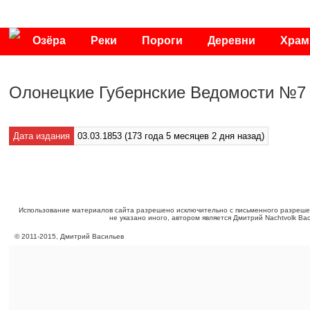
Озёра
Реки
Пороги
Деревни
Хра
Публикации
Видео
Фото
Энциклопедия
Олонецкие Губернские Ведомости №7 о
Дата издания
03.03.1853 (173 года 5 месяцев 2 дня назад)
Использование материалов сайта разрешено исключительно с письменного разреше
не указано иного, автором является Дмитрий Nachtvolk Ва
©
2011
-
2015
, Дмитрий Васильев