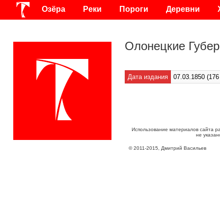
Озёра
Реки
Пороги
Деревни
Олонецкие Губер
Дата издания
07.03.1850 (176
Использование материалов сайта р
не указан
©
2011
-
2015
, Дмитрий Васильев