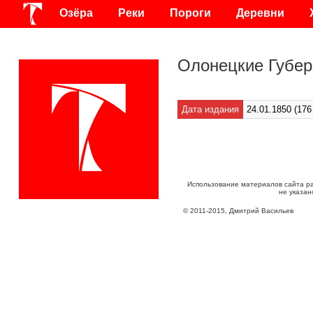
Озёра
Реки
Пороги
Деревни
Олонецкие Губер
Дата издания
24.01.1850 (176
Использование материалов сайта р
не указан
©
2011
-
2015
, Дмитрий Васильев