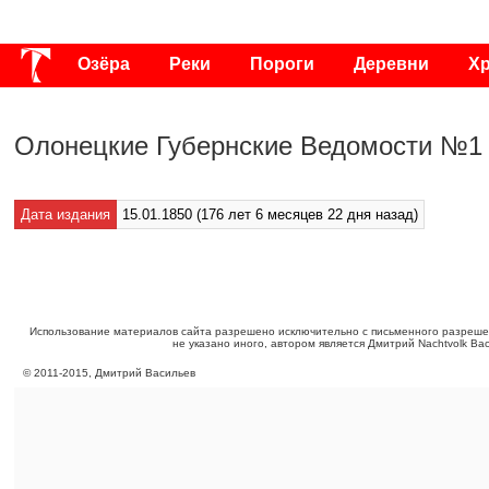
Озёра
Реки
Пороги
Деревни
Х
Публикации
Видео
Фото
Энциклоп
Олонецкие Губернские Ведомости №1 о
Дата издания
15.01.1850 (176 лет 6 месяцев 22 дня назад)
Использование материалов сайта разрешено исключительно с письменного разреше
не указано иного, автором является Дмитрий Nachtvolk Ва
©
2011
-
2015
, Дмитрий Васильев