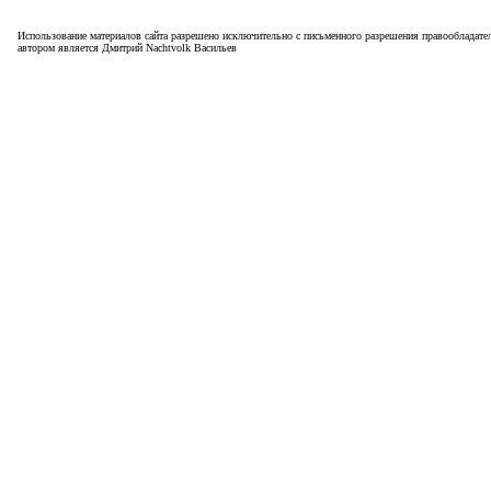
Использование материалов сайта разрешено исключительно с письменного разрешения правообладател
автором является Дмитрий Nachtvolk Васильев