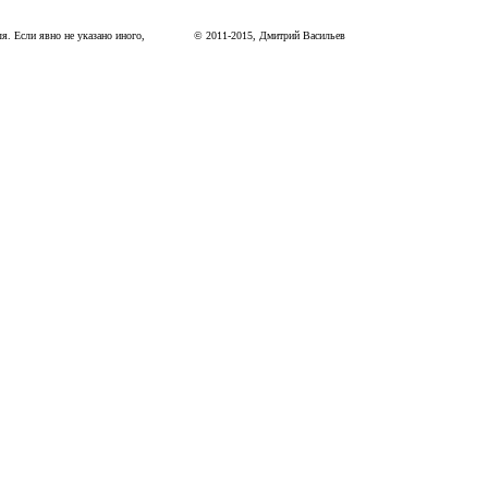
я. Если явно не указано иного,
©
2011
-
2015
, Дмитрий Васильев