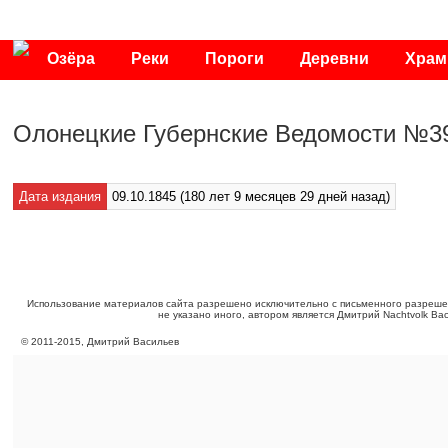
Озёра
Реки
Пороги
Деревни
Хра
Публикации
Видео
Фото
Энциклопедия
Олонецкие Губернские Ведомости №39
Дата издания
09.10.1845 (180 лет 9 месяцев 29 дней назад)
Использование материалов сайта разрешено исключительно с письменного разреше
не указано иного, автором является Дмитрий Nachtvolk Ва
©
2011
-
2015
, Дмитрий Васильев