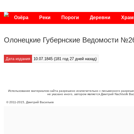
Озёра
Реки
Пороги
Деревни
Хра
Публикации
Видео
Фото
Энциклопедия
Олонецкие Губернские Ведомости №26
Дата издания
10.07.1845 (181 год 27 дней назад)
Использование материалов сайта разрешено исключительно с письменного разреше
не указано иного, автором является Дмитрий Nachtvolk Ва
©
2011
-
2015
, Дмитрий Васильев