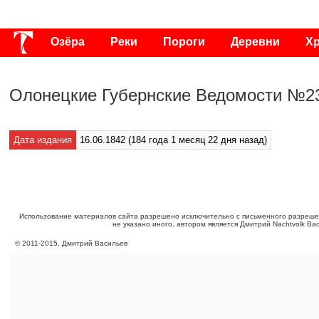
Озёра
Реки
Пороги
Деревни
Х
Публикации
Видео
Фото
Энциклоп
Олонецкие Губернские Ведомости №23
Дата издания
16.06.1842 (184 года 1 месяц 22 дня назад)
Использование материалов сайта разрешено исключительно с письменного разреше
не указано иного, автором является Дмитрий Nachtvolk Ва
©
2011
-
2015
, Дмитрий Васильев