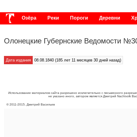
Озёра
Реки
Пороги
Деревни
Х
Публикации
Видео
Фото
Энциклоп
Олонецкие Губернские Ведомости №30
Дата издания
08.08.1840 (185 лет 11 месяцев 30 дней назад)
Использование материалов сайта разрешено исключительно с письменного разреше
не указано иного, автором является Дмитрий Nachtvolk Ва
©
2011
-
2015
, Дмитрий Васильев