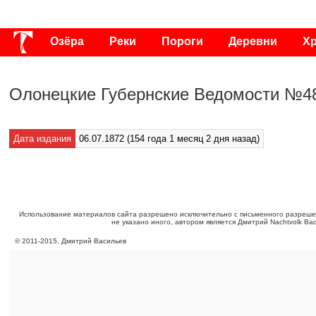
Озёра
Реки
Пороги
Деревни
Х
Публикации
Видео
Фото
Энциклоп
Олонецкие Губернские Ведомости №48
Дата издания
06.07.1872 (154 года 1 месяц 2 дня назад)
Использование материалов сайта разрешено исключительно с письменного разреше
не указано иного, автором является Дмитрий Nachtvolk Ва
©
2011
-
2015
, Дмитрий Васильев