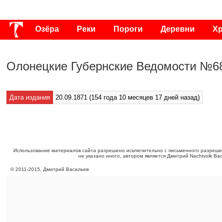
Озёра
Реки
Пороги
Деревни
Х
Публикации
Видео
Фото
Энциклоп
Олонецкие Губернские Ведомости №68
Дата издания
20.09.1871 (154 года 10 месяцев 17 дней назад)
Использование материалов сайта разрешено исключительно с письменного разреше
не указано иного, автором является Дмитрий Nachtvolk Ва
©
2011
-
2015
, Дмитрий Васильев