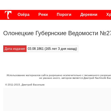
Озёра
Реки
Пороги
Деревни
Х
Публикации
Видео
Фото
Энциклоп
Олонецкие Губернские Ведомости №27
Дата издания
03.08.1861 (165 лет 3 дня назад)
Использование материалов сайта разрешено исключительно с письменного разреше
не указано иного, автором является Дмитрий Nachtvolk Ва
©
2011
-
2015
, Дмитрий Васильев