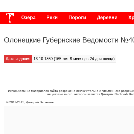
Озёра
Реки
Пороги
Деревни
Х
Публикации
Видео
Фото
Энциклоп
Олонецкие Губернские Ведомости №40
Дата издания
13.10.1860 (165 лет 9 месяцев 24 дня назад)
Использование материалов сайта разрешено исключительно с письменного разреше
не указано иного, автором является Дмитрий Nachtvolk Ва
©
2011
-
2015
, Дмитрий Васильев