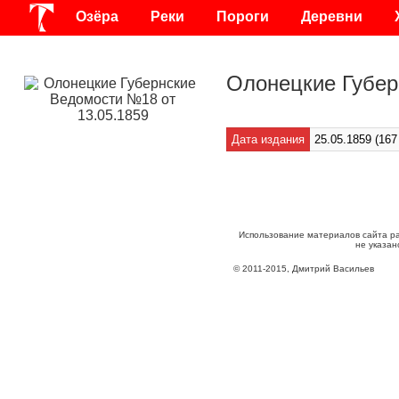
Озёра
Реки
Пороги
Деревни
Олонецкие Губер
Дата издания
25.05.1859 (167
Использование материалов сайта р
не указан
©
2011
-
2015
, Дмитрий Васильев