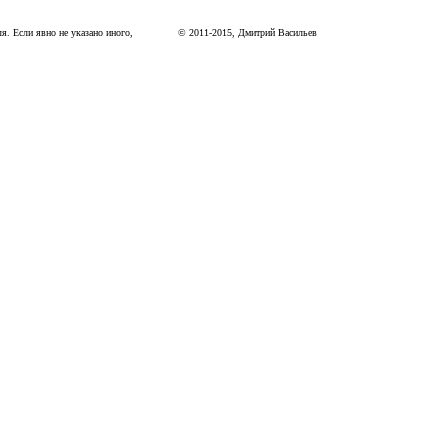
я. Если явно не указано иного,
©
2011
-
2015
, Дмитрий Васильев