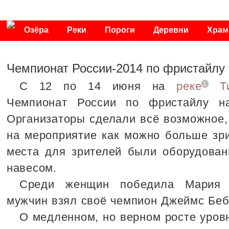
Озёра
Реки
Пороги
Деревни
Хра
Публикации
Видео
Фото
Энциклопедия
Чемпионат России-2014 по фристайлу 
С 12 по 14 июня на
реке
Т
1
Чемпионат России по фристайлу н
Организаторы сделали всё возможное,
на мероприятие как можно больше зр
места для зрителей были оборудован
навесом.
Среди женщин победила Мария 
мужчин взял своё чемпион Джеймс Беб
О медленном, но верном росте уров